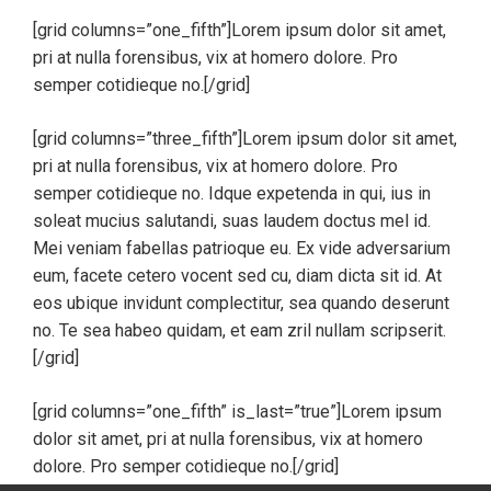
[grid columns=”one_fifth”]Lorem ipsum dolor sit amet,
pri at nulla forensibus, vix at homero dolore. Pro
semper cotidieque no.[/grid]
[grid columns=”three_fifth”]Lorem ipsum dolor sit amet,
pri at nulla forensibus, vix at homero dolore. Pro
semper cotidieque no. Idque expetenda in qui, ius in
soleat mucius salutandi, suas laudem doctus mel id.
Mei veniam fabellas patrioque eu. Ex vide adversarium
eum, facete cetero vocent sed cu, diam dicta sit id. At
eos ubique invidunt complectitur, sea quando deserunt
no. Te sea habeo quidam, et eam zril nullam scripserit.
[/grid]
[grid columns=”one_fifth” is_last=”true”]Lorem ipsum
dolor sit amet, pri at nulla forensibus, vix at homero
dolore. Pro semper cotidieque no.[/grid]