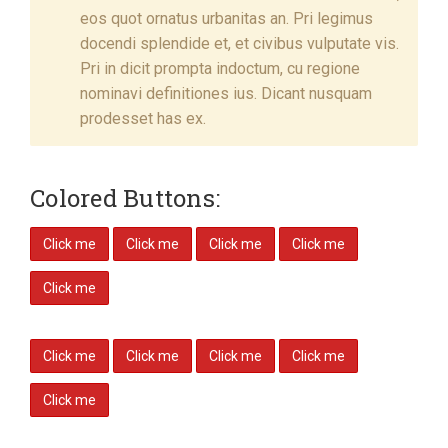
eos quot ornatus urbanitas an. Pri legimus
docendi splendide et, et civibus vulputate vis.
Pri in dicit prompta indoctum, cu regione
nominavi definitiones ius. Dicant nusquam
prodesset has ex.
Colored Buttons:
Click me
Click me
Click me
Click me
Click me
Click me
Click me
Click me
Click me
Click me