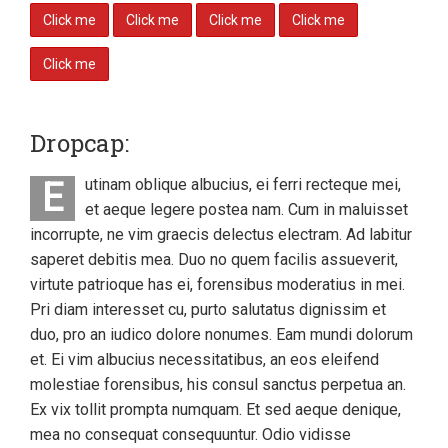
Click me
Click me
Click me
Click me
Click me
Dropcap:
utinam oblique albucius, ei ferri recteque mei,
E
et aeque legere postea nam. Cum in maluisset
incorrupte, ne vim graecis delectus electram. Ad labitur
saperet debitis mea. Duo no quem facilis assueverit,
virtute patrioque has ei, forensibus moderatius in mei.
Pri diam interesset cu, purto salutatus dignissim et
duo, pro an iudico dolore nonumes. Eam mundi dolorum
et. Ei vim albucius necessitatibus, an eos eleifend
molestiae forensibus, his consul sanctus perpetua an.
Ex vix tollit prompta numquam. Et sed aeque denique,
mea no consequat consequuntur. Odio vidisse