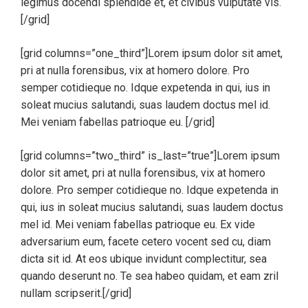
legimus docendi splendide et, et civibus vulputate vis.
[/grid]
[grid columns=”one_third”]Lorem ipsum dolor sit amet,
pri at nulla forensibus, vix at homero dolore. Pro
semper cotidieque no. Idque expetenda in qui, ius in
soleat mucius salutandi, suas laudem doctus mel id.
Mei veniam fabellas patrioque eu. [/grid]
[grid columns=”two_third” is_last=”true”]Lorem ipsum
dolor sit amet, pri at nulla forensibus, vix at homero
dolore. Pro semper cotidieque no. Idque expetenda in
qui, ius in soleat mucius salutandi, suas laudem doctus
mel id. Mei veniam fabellas patrioque eu. Ex vide
adversarium eum, facete cetero vocent sed cu, diam
dicta sit id. At eos ubique invidunt complectitur, sea
quando deserunt no. Te sea habeo quidam, et eam zril
nullam scripserit.[/grid]