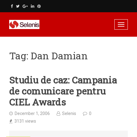
Skip
to
content
Toggle n
Tag:
Dan Damian
Studiu de caz: Campania
de comunicare pentru
CIEL Awards
December 1, 2006
Selenis
0
3131
views